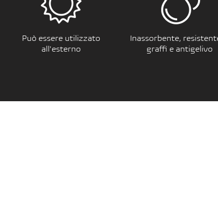
Può essere utilizzato
Inassorbente, resistent
all'esterno
graffi e antigelivo
PORCELAIN 4 TOPSURFACES
GRESITALIANO S.r.l.
Via dell'Artigianato 6, 41049 Sassuolo (MO) - italy
Tel. +39 0536 1812745
Mail. info@porcelain4top.it
SLABS GALLERY