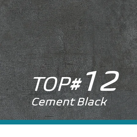
12
TOP
#
Cement Black