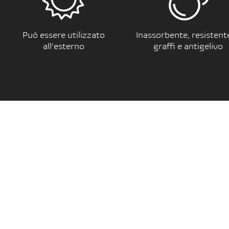
Può essere utilizzato
Inassorbente, resistente
all'esterno
graffi e antigelivo
PORCELAIN 4 TOPSURFACES
GRESITALIANO S.r.l.
Via dell'Artigianato 6, 41049 Sassuolo (MO) - italy
Tel. +39 0536 1812745
Mail. info@porcelain4top.it
SLABS GALLERY