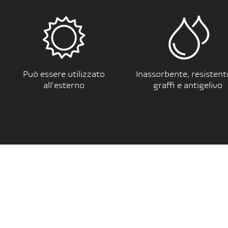
Può essere utilizzato
Inassorbente, resistent
all'esterno
graffi e antigelivo
PORCELAIN 4 TOPSURFACES
GRESITALIANO S.r.l.
Via dell'Artigianato 6, 41049 Sassuolo (MO) - italy
Tel. +39 0536 1812745
Mail. info@porcelain4top.it