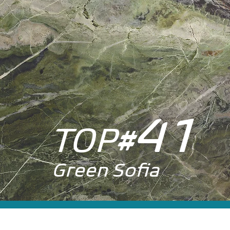
41
TOP
#
Green Sofia